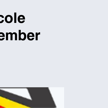
cole
tember