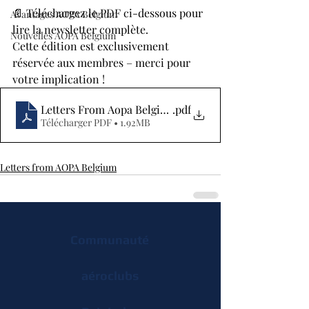
📄 Téléchargez le PDF ci-dessous pour 
Avantages AOPA Belgium
lire la newsletter complète.
Nouvelles AOPA Belgium
Cette édition est exclusivement 
réservée aux membres – merci pour 
votre implication !
Letters From Aopa Belgium - 2026 - 1
.pdf
Télécharger PDF • 1.92MB
Letters from AOPA Belgium
Communauté
aéroclubs