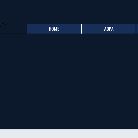
HOME
AOPA
A Belgium
KLM recherche des