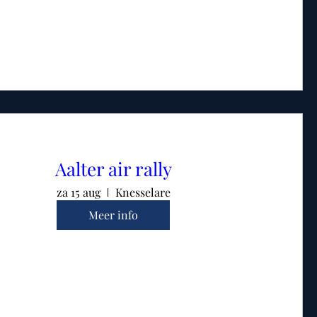
Aalter air rally
za 15 aug
Knesselare
Meer info