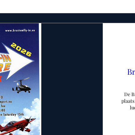
Br
De Br
plaats
lu