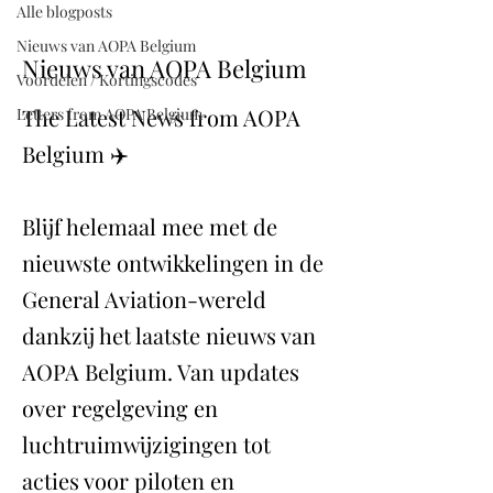
Alle blogposts
Nieuws van AOPA Belgium
Nieuws van AOPA Belgium
Voordelen / Kortingscodes
The Latest News from AOPA
Letters from AOPA Belgium
Belgium ✈️
Blijf helemaal mee met de
nieuwste ontwikkelingen in de
General Aviation-wereld
dankzij het laatste nieuws van
AOPA Belgium. Van updates
over regelgeving en
luchtruimwijzigingen tot
acties voor piloten en