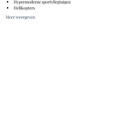
Hypermoderne sportvliegtuigen
Helikopters
Meer weergeven
Deel dit evenement
Community
Vliegclubs
Lid worden