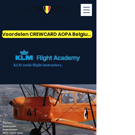
AOPABelgium
Voordelen CREWCARD AOPA Belgium
KLM zoekt flight instructors.