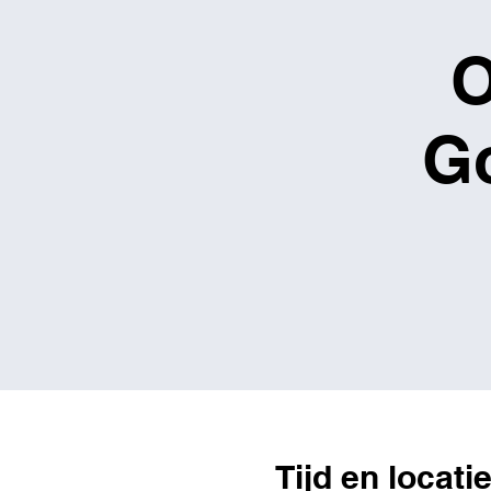
O
G
Tijd en locati