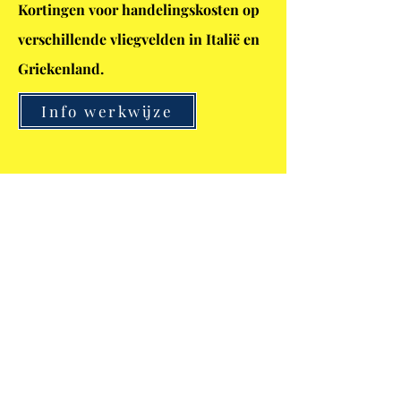
Kortingen voor handelingskosten op
verschillende vliegvelden in Italië en
Griekenland.
Info werkwijze
6. Insider
Travel
Hotels, resorts & cruises met korting
voor airlinemedewerkers en AOPA
Belgium CREWCARD leden.
Info werkwijze