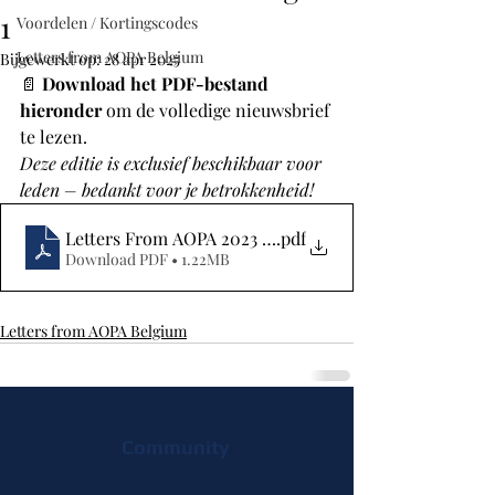
1
Voordelen / Kortingscodes
Letters from AOPA Belgium
Bijgewerkt op:
28 apr 2025
📄 
Download het PDF-bestand 
hieronder
 om de volledige nieuwsbrief 
te lezen.
Deze editie is exclusief beschikbaar voor 
leden – bedankt voor je betrokkenheid!
Letters From AOPA 2023 - 1
.pdf
Download PDF • 1.22MB
Letters from AOPA Belgium
Community