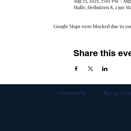
Aug 23, 2025, 7:00 PM – Aug
Malle, Heihuizen 8, 2390 Ma
Google Maps were blocked due to your
Share this ev
Community
flying club