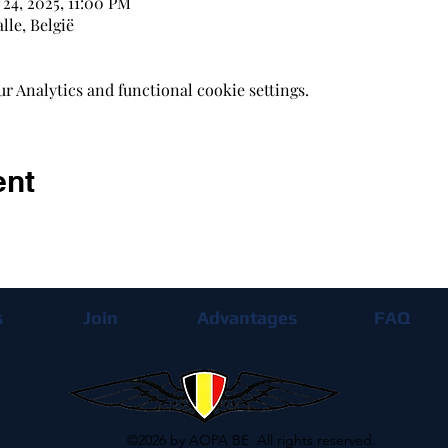
 24, 2025, 11:00 PM
lle, België
 Analytics and functional cookie settings.
ent
s
Join
Advantages
FAQ
©2026 by AOPA BE All rights reserved.