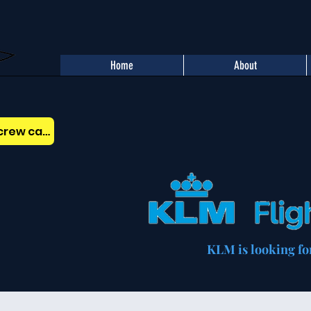
Home
About
Benefits of the AOPA Belgium crew card
KLM is looking for